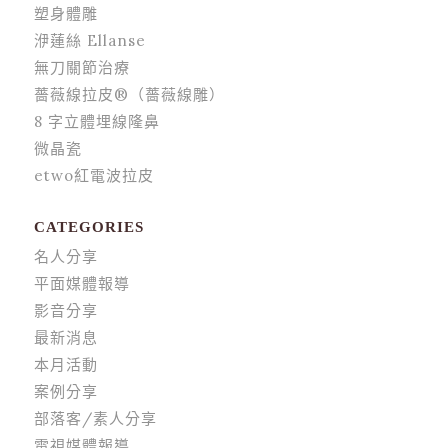
塑身體雕
洢蓮絲 Ellanse
無刀關節治療
薔薇線拉皮®（薔薇線雕）
8 字立體埋線隆鼻
微晶瓷
etwo紅電波拉皮
CATEGORIES
名人分享
平面媒體報導
影音分享
最新消息
本月活動
案例分享
部落客/素人分享
電視媒體報導