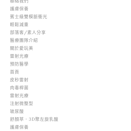
聯絡我們
護膚保養
賓士級雙模脈衝光
輕鬆減重
部落客/素人分享
醫療團隊介紹
關於愛玩美
雷射光療
預防醫學
首頁
皮秒雷射
肉毒桿菌
雷射光療
注射微整型
玻尿酸
舒顏萃．3D聚左旋乳酸
護膚保養