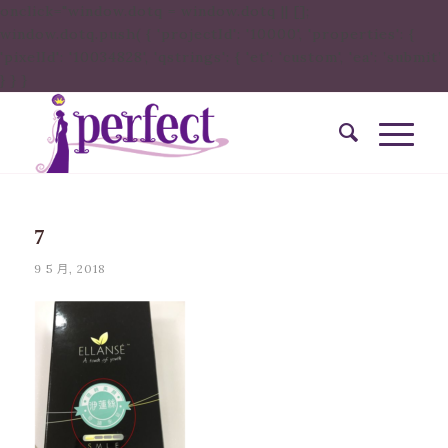
onclick="window.dotq = window.dotq || [];
window.dotq.push( { 'projectId': '10000', 'properties': {
'pixelId': '10034828', 'qstrings': { 'et': 'custom', 'ea': ’submit’
} } }
7
9 5 月, 2018