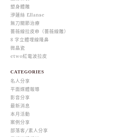
塑身體雕
洢蓮絲 Ellanse
無刀關節治療
薔薇線拉皮®（薔薇線雕）
8 字立體埋線隆鼻
微晶瓷
etwo紅電波拉皮
CATEGORIES
名人分享
平面媒體報導
影音分享
最新消息
本月活動
案例分享
部落客/素人分享