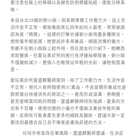
要注意包裝上的條碼以及銀色防到標籤貼紙，便能分辨真
偽。
來自台北28歲的劉小姐，因長期業務工作壓力大，加上生
活作息不正常，導致看起來比同年紀的人蒼老，常常被誤
認為是「媽媽」。這樣的打擊也讓劉小姐用盡各種辦法，
想恢復年輕臉蛋。她嘗試許多保養品、網路流傳的偏方，
但都不在劉小姐臉上起作用。而在朋友的介紹下，她轉而
求助醫美，在愛玩美診所的進行完洢蓮絲療程後，劉小姐
不僅皺紋減少，整個人也散發出年輕的光彩，讓她相當滿
意。
愛玩美診所童盛麒醫師提到，除了工作壓力大、生活作息
不正常，現代人長時間使用3C產品，不良習慣的養成也是
膠原蛋白快速流失的原因之一，進而形成淚溝、黑眼圈，
甚至是眼窩凹陷的問題。童盛麒醫師特別強調，愛美的方
式有千百種，使用坊間的小偏方不僅無法重拾年輕的美
貌，反倒有可能會產生更多的細紋及皺紋，建議大家一定
要找到最適合自己且不傷害皮膚為前提的方法。
任何手術皆存在著風險，童盛麒醫師建議，在決定