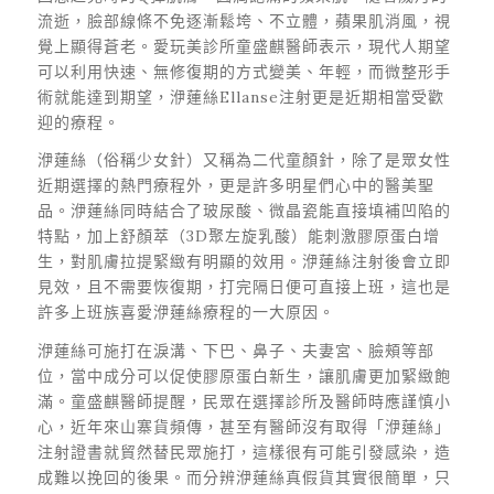
流逝，臉部線條不免逐漸鬆垮、不立體，蘋果肌消風，視
覺上顯得蒼老。愛玩美診所童盛麒醫師表示，現代人期望
可以利用快速、無修復期的方式變美、年輕，而微整形手
術就能達到期望，洢蓮絲Ellanse注射更是近期相當受歡
迎的療程。
洢蓮絲（俗稱少女針）又稱為二代童顏針，除了是眾女性
近期選擇的熱門療程外，更是許多明星們心中的醫美聖
品。洢蓮絲同時結合了玻尿酸、微晶瓷能直接填補凹陷的
特點，加上舒顏萃（3D聚左旋乳酸）能刺激膠原蛋白增
生，對肌膚拉提緊緻有明顯的效用。洢蓮絲注射後會立即
見效，且不需要恢復期，打完隔日便可直接上班，這也是
許多上班族喜愛洢蓮絲療程的一大原因。
洢蓮絲可施打在淚溝、下巴、鼻子、夫妻宮、臉頰等部
位，當中成分可以促使膠原蛋白新生，讓肌膚更加緊緻飽
滿。童盛麒醫師提醒，民眾在選擇診所及醫師時應謹慎小
心，近年來山寨貨頻傳，甚至有醫師沒有取得「洢蓮絲」
注射證書就貿然替民眾施打，這樣很有可能引發感染，造
成難以挽回的後果。而分辨洢蓮絲真假貨其實很簡單，只