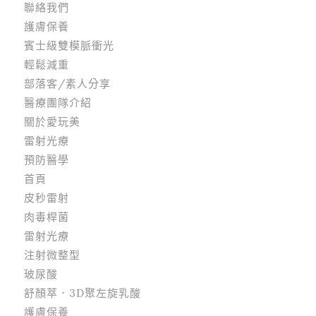
聯絡我們
護膚保養
賓士級雙模脈衝光
輕鬆減重
部落客/素人分享
醫療團隊介紹
關於愛玩美
雷射光療
預防醫學
首頁
皮秒雷射
肉毒桿菌
雷射光療
注射微整型
玻尿酸
舒顏萃．3D聚左旋乳酸
護膚保養