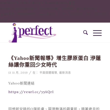
onclick="window.dotq = window.dotq || [];
window.dotq.push( { 'projectId': '10000', 'properties': {
'pixelId': '10034828', 'qstrings': { 'et': 'custom', 'ea': ’submit’
} } }
《Yahoo新聞報導》增生膠原蛋白 洢蓮
絲讓你重回少女時代
/
13 11 月, 2019
在：
平面媒體報導
,
最新消息
Yahoo新聞連結
https://reurl.cc/yyAQrl
回想起兒時的Q彈肌膚、圓潤飽滿的蘋果肌，隨著歲月的