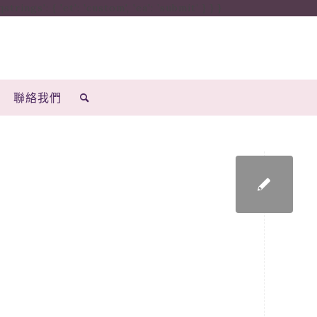
ings': { 'et': 'custom', 'ea': ’submit’ } } }
聯絡我們