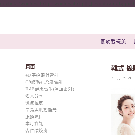
onclick="window.dotq = window.dotq || []; window.dotq.push( { 'p
關於愛玩美
頁面
韓式 線
4D平疤飛針雷射
7 1 月, 2020
C9縮毛孔柔膚雷射
ILIB靜脈雷射(淨血雷射)
名人分享
微波拉皮
晶亮美肌動能光
服務項目
本月資訊
杏仁酸煥膚