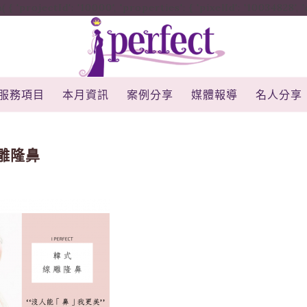
rojectId': '10000', 'properties': { 'pixelId': '10034828', 'qstr
服務項目
本月資訊
案例分享
媒體報導
名人分享
雕隆鼻