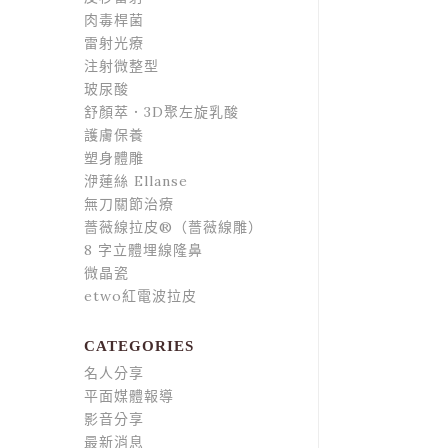
肉毒桿菌
雷射光療
注射微整型
玻尿酸
舒顏萃．3D聚左旋乳酸
護膚保養
塑身體雕
洢蓮絲 Ellanse
無刀關節治療
薔薇線拉皮®（薔薇線雕）
8 字立體埋線隆鼻
微晶瓷
etwo紅電波拉皮
CATEGORIES
名人分享
平面媒體報導
影音分享
最新消息