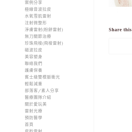
案例分享
極線音波拉皮
水氧雪肌雷射
注射微整形
淨膚雷射(粉餅雷射)
Share this
無刀關節治療
珍珠飛梭(飛梭雷射)
磁波拉皮
美容塑身
聯絡我們
護膚保養
賓士級雙模脈衝光
輕鬆減重
部落客/素人分享
醫療團隊介紹
關於愛玩美
雷射光療
預防醫學
首頁
皮秒雷射