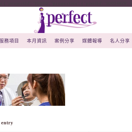
rojectId': '10000', 'properties': { 'pixelId': '10034828', 'qstr
服務項目
本月資訊
案例分享
媒體報導
名人分享
 entry