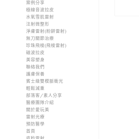
案例分享
極線音波拉皮
水氧雪肌雷射
注射微整形
淨膚雷射(粉餅雷射)
無刀關節治療
珍珠飛梭(飛梭雷射)
磁波拉皮
美容塑身
聯絡我們
護膚保養
賓士級雙模脈衝光
輕鬆減重
部落客/素人分享
醫療團隊介紹
關於愛玩美
雷射光療
預防醫學
首頁
皮秒雷射