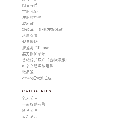
肉毒桿菌
雷射光療
注射微整型
玻尿酸
舒顏萃．3D聚左旋乳酸
護膚保養
塑身體雕
洢蓮絲 Ellanse
無刀關節治療
薔薇線拉皮®（薔薇線雕）
8 字立體埋線隆鼻
微晶瓷
etwo紅電波拉皮
CATEGORIES
名人分享
平面媒體報導
影音分享
最新消息