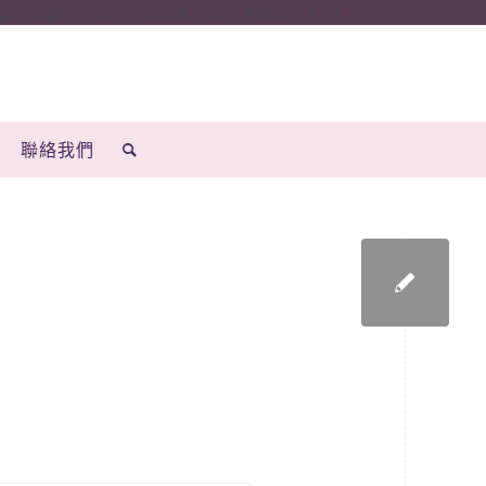
ings': { 'et': 'custom', 'ea': ’submit’ } } }
聯絡我們