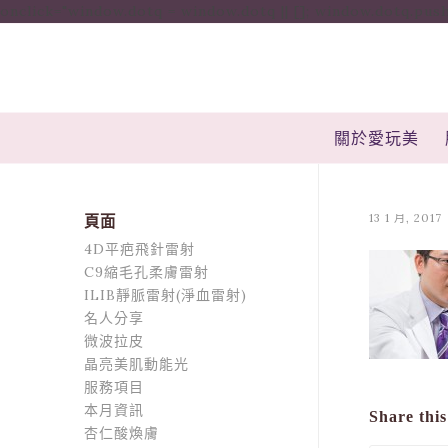
onclick="window.dotq = window.dotq || []; window.dotq.push( { 'p
關於愛玩美
13 1 月, 2017
頁面
4D平疤飛針雷射
C9縮毛孔柔膚雷射
ILIB靜脈雷射(淨血雷射)
名人分享
微波拉皮
晶亮美肌動能光
服務項目
本月資訊
Share this
杏仁酸煥膚