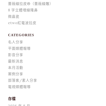
薔薇線拉皮®（薔薇線雕）
8 字立體埋線隆鼻
微晶瓷
etwo紅電波拉皮
CATEGORIES
名人分享
平面媒體報導
影音分享
最新消息
本月活動
案例分享
部落客/素人分享
電視媒體報導
存檔
2026 年 8 月