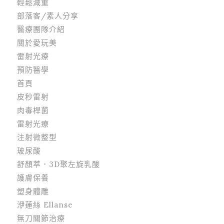
輕鬆減重
部落客/素人分享
醫療團隊介紹
關於愛玩美
雷射光療
預防醫學
首頁
皮秒雷射
肉毒桿菌
雷射光療
注射微整型
玻尿酸
舒顏萃．3D聚左旋乳酸
護膚保養
塑身體雕
洢蓮絲 Ellanse
無刀關節治療