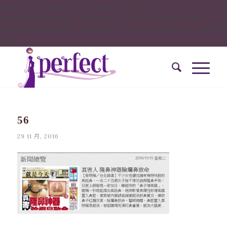
onclick="window.dotq = window.dotq || [];
window.dotq.push( { 'projectId': '10000', 'properties': {
'pixelId': '10034828', 'qstrings': { 'et': 'custom', 'ea': ’submit’
} } }
56
29 11 月, 2016