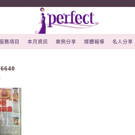
rojectId': '10000', 'properties': { 'pixelId': '10034828', 'qstr
服務項目
本月資訊
案例分享
媒體報導
名人分享
96640
6