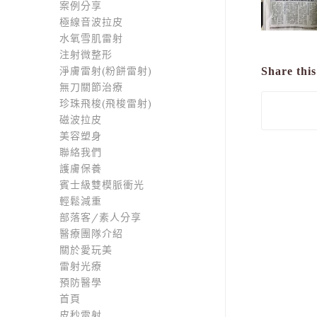
案例分享
極線音波拉皮
水氧雪肌雷射
注射微整形
淨膚雷射(粉餅雷射)
Share this
無刀關節治療
珍珠飛梭(飛梭雷射)
磁波拉皮
美容塑身
聯絡我們
護膚保養
賓士級雙模脈衝光
輕鬆減重
部落客/素人分享
醫療團隊介紹
關於愛玩美
雷射光療
預防醫學
首頁
皮秒雷射