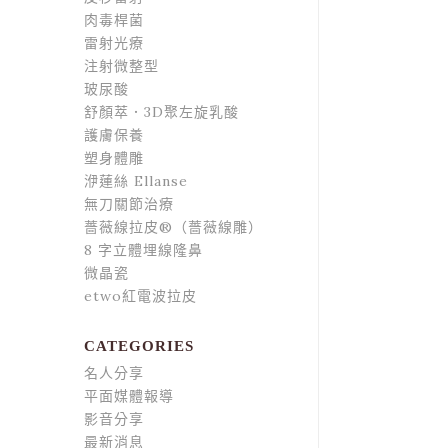
肉毒桿菌
雷射光療
注射微整型
玻尿酸
舒顏萃．3D聚左旋乳酸
護膚保養
塑身體雕
洢蓮絲 Ellanse
無刀關節治療
薔薇線拉皮®（薔薇線雕）
8 字立體埋線隆鼻
微晶瓷
etwo紅電波拉皮
CATEGORIES
名人分享
平面媒體報導
影音分享
最新消息