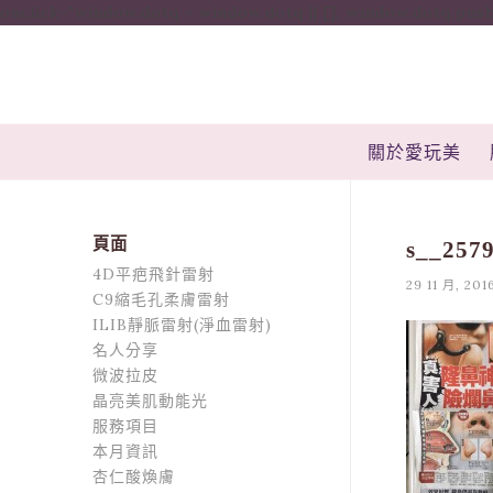
onclick="window.dotq = window.dotq || []; window.dotq.push( { 'p
關於愛玩美
頁面
s__257
4D平疤飛針雷射
29 11 月, 201
C9縮毛孔柔膚雷射
ILIB靜脈雷射(淨血雷射)
名人分享
微波拉皮
晶亮美肌動能光
服務項目
本月資訊
杏仁酸煥膚