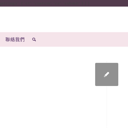
ings': { 'et': 'custom', 'ea': ’submit’ } } }
聯絡我們