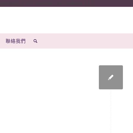
ings': { 'et': 'custom', 'ea': ’submit’ } } }
聯絡我們