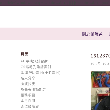
onclick="window.dotq = window.dotq || []; window.dotq.push( { 'p
關於愛玩美
頁面
151237
4D平疤飛針雷射
30 1 月, 2018
C9縮毛孔柔膚雷射
ILIB靜脈雷射(淨血雷射)
名人分享
微波拉皮
晶亮美肌動能光
服務項目
本月資訊
杏仁酸煥膚