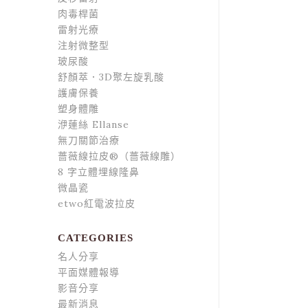
肉毒桿菌
雷射光療
注射微整型
玻尿酸
舒顏萃．3D聚左旋乳酸
護膚保養
塑身體雕
洢蓮絲 Ellanse
無刀關節治療
薔薇線拉皮®（薔薇線雕）
8 字立體埋線隆鼻
微晶瓷
etwo紅電波拉皮
CATEGORIES
名人分享
平面媒體報導
影音分享
最新消息