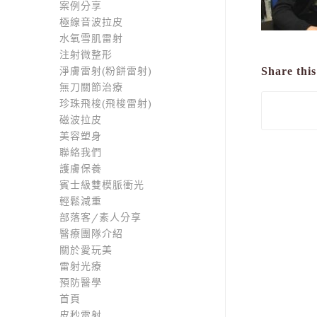
案例分享
極線音波拉皮
水氧雪肌雷射
注射微整形
淨膚雷射(粉餅雷射)
Share this
無刀關節治療
珍珠飛梭(飛梭雷射)
磁波拉皮
美容塑身
聯絡我們
護膚保養
賓士級雙模脈衝光
輕鬆減重
部落客/素人分享
醫療團隊介紹
關於愛玩美
雷射光療
預防醫學
首頁
皮秒雷射