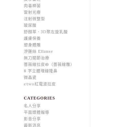
肉毒桿菌
雷射光療
注射微整型
玻尿酸
舒顏萃．3D聚左旋乳酸
護膚保養
塑身體雕
洢蓮絲 Ellanse
無刀關節治療
薔薇線拉皮®（薔薇線雕）
8 字立體埋線隆鼻
微晶瓷
etwo紅電波拉皮
CATEGORIES
名人分享
平面媒體報導
影音分享
最新消息