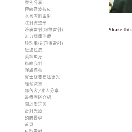
案例分享
極線音波拉皮
水氧雪肌雷射
注射微整形
淨膚雷射(粉餅雷射)
Share this
無刀關節治療
珍珠飛梭(飛梭雷射)
磁波拉皮
美容塑身
聯絡我們
護膚保養
賓士級雙模脈衝光
輕鬆減重
部落客/素人分享
醫療團隊介紹
關於愛玩美
雷射光療
預防醫學
首頁
皮秒雷射