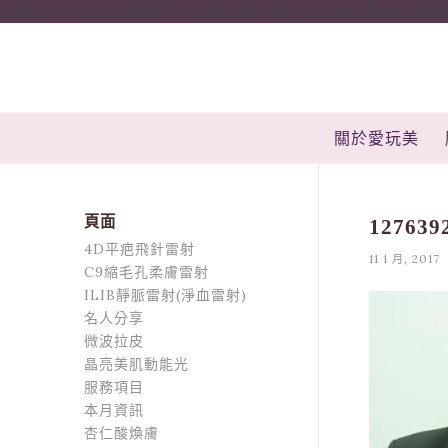
onclick="window.dotq = window.dotq || []; window.dotq.push( { 'p
關於愛玩美
頁面
127639
4D平疤飛針雷射
11 1 月, 2017
C9縮毛孔柔膚雷射
ILIB靜脈雷射(淨血雷射)
名人分享
微波拉皮
晶亮美肌動能光
服務項目
本月資訊
杏仁酸煥膚