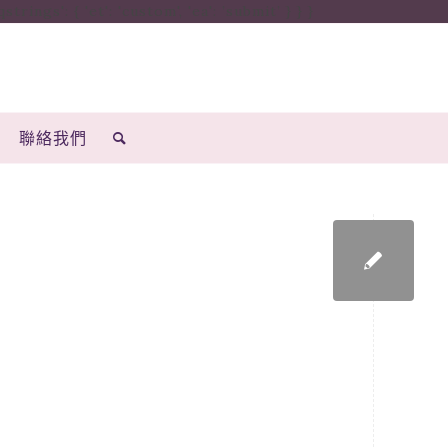
ings': { 'et': 'custom', 'ea': ’submit’ } } }
聯絡我們