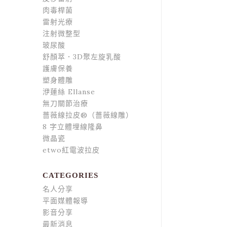
肉毒桿菌
雷射光療
注射微整型
玻尿酸
舒顏萃．3D聚左旋乳酸
護膚保養
塑身體雕
洢蓮絲 Ellanse
無刀關節治療
薔薇線拉皮®（薔薇線雕）
8 字立體埋線隆鼻
微晶瓷
etwo紅電波拉皮
CATEGORIES
名人分享
平面媒體報導
影音分享
最新消息