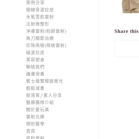
案例分享
極線音波拉皮
水氧雪肌雷射
注射微整形
淨膚雷射(粉餅雷射)
Share this
無刀關節治療
珍珠飛梭(飛梭雷射)
磁波拉皮
美容塑身
聯絡我們
護膚保養
賓士級雙模脈衝光
輕鬆減重
部落客/素人分享
醫療團隊介紹
關於愛玩美
雷射光療
預防醫學
首頁
皮秒雷射