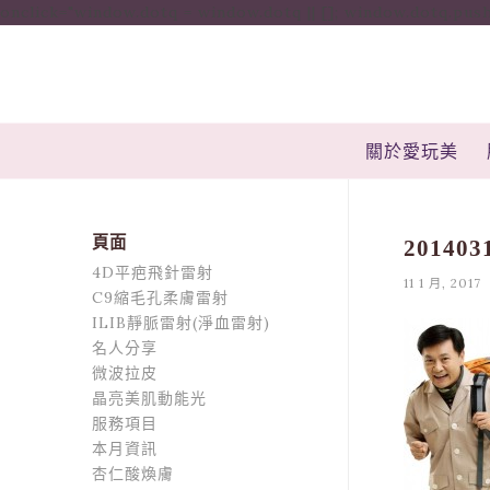
onclick="window.dotq = window.dotq || []; window.dotq.push( { 'p
關於愛玩美
頁面
201403
4D平疤飛針雷射
11 1 月, 2017
C9縮毛孔柔膚雷射
ILIB靜脈雷射(淨血雷射)
名人分享
微波拉皮
晶亮美肌動能光
服務項目
本月資訊
杏仁酸煥膚