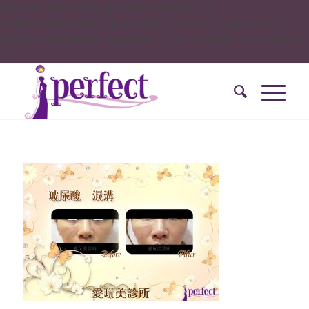
onclick="window.dotq = window.dotq || [];
window.dotq.push( { 'projectId': '10000', 'properties': {
'pixelId': '10034828', 'qstrings': { 'et': 'custom', 'ea': ’submit’
} } }