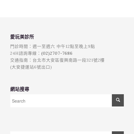
愛玩美診所
門診時間：週一至週六 中午12點至晚上9點
24H諮詢專線：
(02)2707-7686
交通指南：台北市大安區復興南路一段321號2樓
(大安捷運站6號出口)
網站搜尋