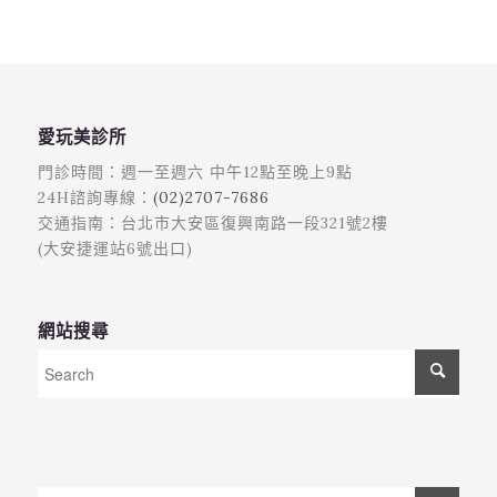
愛玩美診所
門診時間：週一至週六 中午12點至晚上9點
24H諮詢專線：
(02)2707-7686
交通指南：台北市大安區復興南路一段321號2樓
(大安捷運站6號出口)
網站搜尋