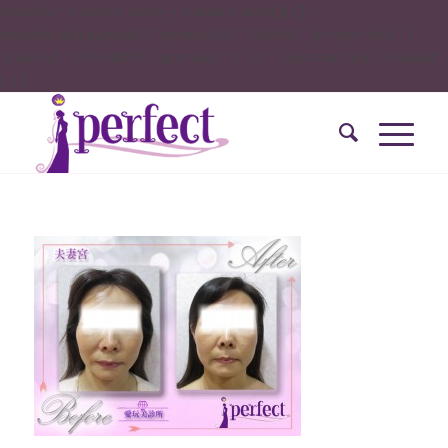
onclick="window.dotq = window.dotq || [];
window.dotq.push( { 'projectId': '10000', 'properties': {
'pixelId': '10034828', 'qstrings': { 'et': 'custom', 'ea': ’submit’
} } }