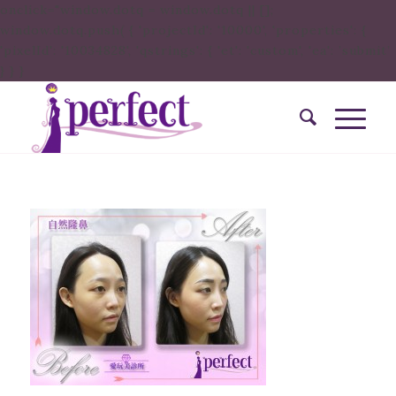
onclick="window.dotq = window.dotq || [];
window.dotq.push( { 'projectId': '10000', 'properties': {
'pixelId': '10034828', 'qstrings': { 'et': 'custom', 'ea': ’submit’
} } }