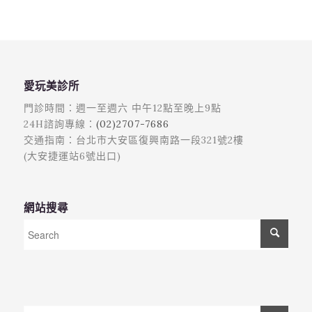
愛玩美診所
門診時間：週一至週六 中午12點至晚上9點
24H諮詢專線：
(02)2707-7686
交通指南：台北市大安區復興南路一段321號2樓
(大安捷運站6號出口)
網站搜尋