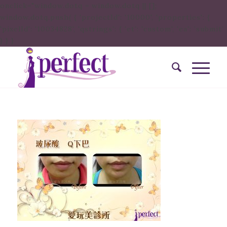
onclick="window.dotq = window.dotq || [];
window.dotq.push( { 'projectId': '10000', 'properties': {
'pixelId': '10034828', 'qstrings': { 'et': 'custom', 'ea': ’submit’
} } }