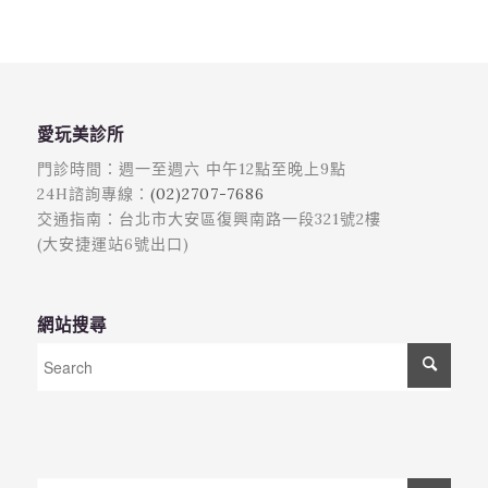
愛玩美診所
門診時間：週一至週六 中午12點至晚上9點
24H諮詢專線：
(02)2707-7686
交通指南：台北市大安區復興南路一段321號2樓
(大安捷運站6號出口)
網站搜尋