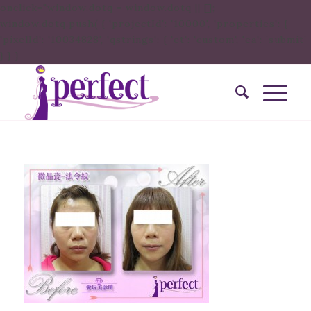
onclick="window.dotq = window.dotq || [];
window.dotq.push( { 'projectId': '10000', 'properties': {
'pixelId': '10034828', 'qstrings': { 'et': 'custom', 'ea': ’submit’
} } }