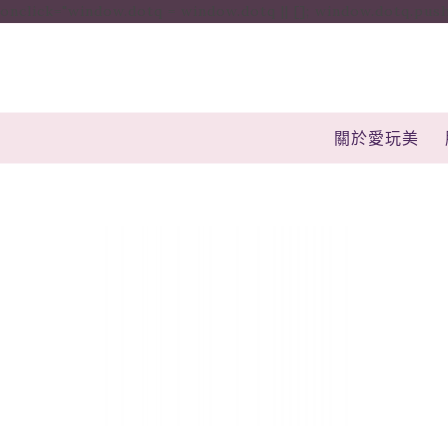
onclick="window.dotq = window.dotq || []; window.dotq.push( { 'p
關於愛玩美