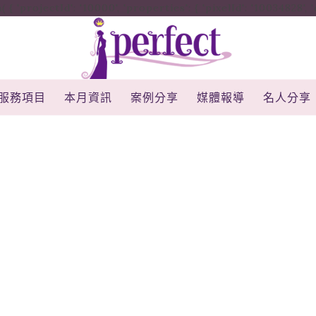
rojectId': '10000', 'properties': { 'pixelId': '10034828', 'qstr
服務項目
本月資訊
案例分享
媒體報導
名人分享