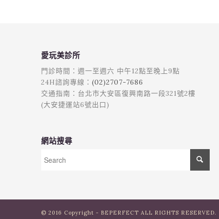
愛玩美診所
門診時間：週一至週六 中午12點至晚上9點
24H諮詢專線：
(02)2707-7686
交通指南：台北市大安區復興南路一段321號2樓
(大安捷運站6號出口)
網站搜尋
© 2016 Copyright - BEPERFECT ALL RIGHTS RESERVED.