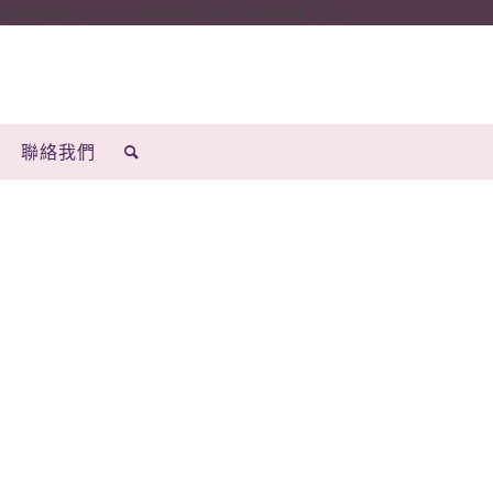
ings': { 'et': 'custom', 'ea': ’submit’ } } }
聯絡我們