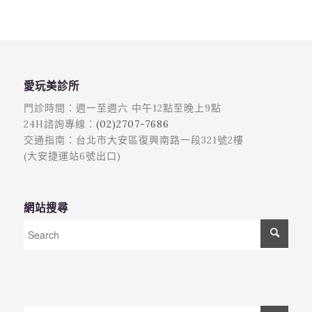
愛玩美診所
門診時間：週一至週六 中午12點至晚上9點
24H諮詢專線：
(02)2707-7686
交通指南：台北市大安區復興南路一段321號2樓
(大安捷運站6號出口)
網站搜尋