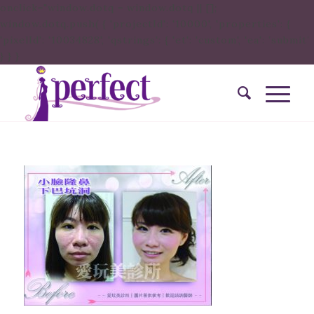
onclick="window.dotq = window.dotq || [];
window.dotq.push( { 'projectId': '10000', 'properties': {
'pixelId': '10034828', 'qstrings': { 'et': 'custom', 'ea': ’submit’
} } }