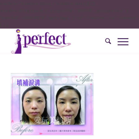
onclick="window.dotq = window.dotq || [];
window.dotq.push( { 'projectId': '10000', 'properties': {
'pixelId': '10034828', 'qstrings': { 'et': 'custom', 'ea': ’submit’
} } }