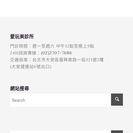
愛玩美診所
門診時間：週一至週六 中午12點至晚上9點
24H諮詢專線：
(02)2707-7686
交通指南：台北市大安區復興南路一段321號2樓
(大安捷運站6號出口)
網站搜尋