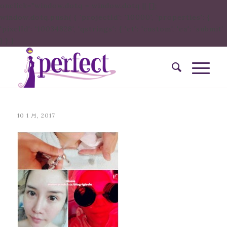
onclick="window.dotq = window.dotq || [];
window.dotq.push( { 'projectId': '10000', 'properties': {
'pixelId': '10034828', 'qstrings': { 'et': 'custom', 'ea': ’submit’
} } }
10 1 月, 2017