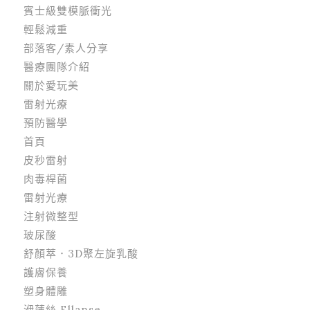
賓士級雙模脈衝光
輕鬆減重
部落客/素人分享
醫療團隊介紹
關於愛玩美
雷射光療
預防醫學
首頁
皮秒雷射
肉毒桿菌
雷射光療
注射微整型
玻尿酸
舒顏萃．3D聚左旋乳酸
護膚保養
塑身體雕
洢蓮絲 Ellanse