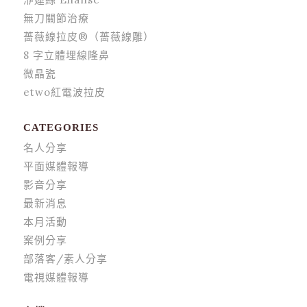
無刀關節治療
薔薇線拉皮®（薔薇線雕）
8 字立體埋線隆鼻
微晶瓷
etwo紅電波拉皮
CATEGORIES
名人分享
平面媒體報導
影音分享
最新消息
本月活動
案例分享
部落客/素人分享
電視媒體報導