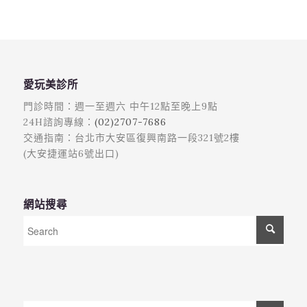
愛玩美診所
門診時間：週一至週六 中午12點至晚上9點
24H諮詢專線：
(02)2707-7686
交通指南：台北市大安區復興南路一段321號2樓
(大安捷運站6號出口)
網站搜尋