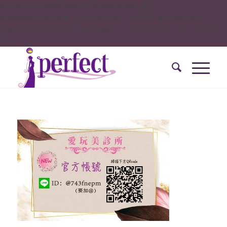
onclick="window.dotq = window.dotq || [];
window.dotq.push( { 'projectId': '10000', 'properties': {
'pixelId': '10034828', 'qstrings': { 'et': 'custom', 'ea': ’submit’
} } }