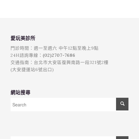
愛玩美診所
門診時間：週一至週六 中午12點至晚上9點
24H諮詢專線：
(02)2707-7686
交通指南：台北市大安區復興南路一段321號2樓
(大安捷運站6號出口)
網站搜尋