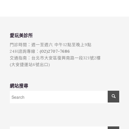
愛玩美診所
門診時間：週一至週六 中午12點至晚上9點
24H諮詢專線：
(02)2707-7686
交通指南：台北市大安區復興南路一段321號2樓
(大安捷運站6號出口)
網站搜尋