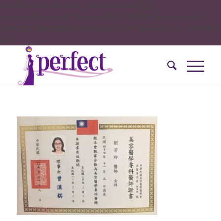
onclick="window.dotq = window.dotq || [];
window.dotq.push( { 'projectId': '10000', 'properties': {
'pixelId': '10034828', 'qstrings': { 'et': 'custom', 'ea': ’submit’
} } }