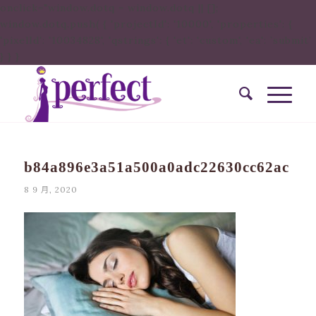
onclick="window.dotq = window.dotq || [];
window.dotq.push( { 'projectId': '10000', 'properties': {
'pixelId': '10034828', 'qstrings': { 'et': 'custom', 'ea': ’submit’
} } }
b84a896e3a51a500a0adc22630cc62ac
8 9 月, 2020