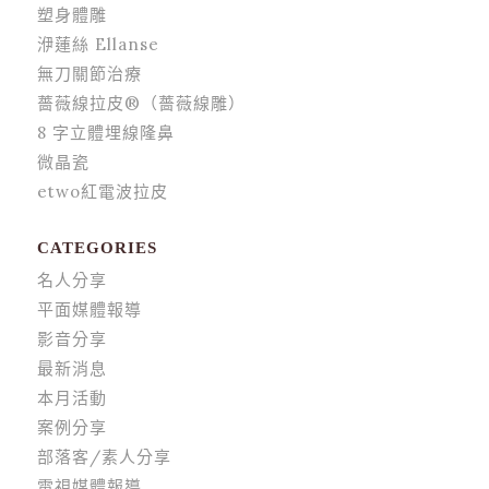
塑身體雕
洢蓮絲 Ellanse
無刀關節治療
薔薇線拉皮®（薔薇線雕）
8 字立體埋線隆鼻
微晶瓷
etwo紅電波拉皮
CATEGORIES
名人分享
平面媒體報導
影音分享
最新消息
本月活動
案例分享
部落客/素人分享
電視媒體報導