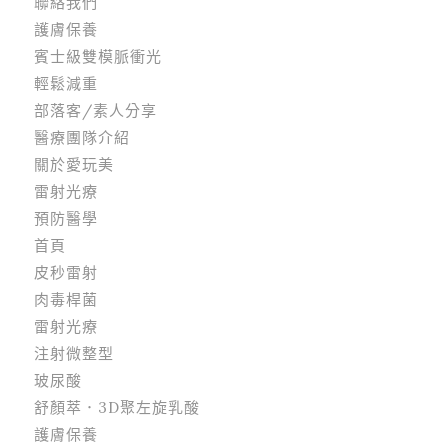
聯絡我們
護膚保養
賓士級雙模脈衝光
輕鬆減重
部落客/素人分享
醫療團隊介紹
關於愛玩美
雷射光療
預防醫學
首頁
皮秒雷射
肉毒桿菌
雷射光療
注射微整型
玻尿酸
舒顏萃．3D聚左旋乳酸
護膚保養