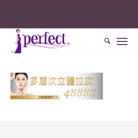
onclick="window.dotq = window.dotq || [];
window.dotq.push( { 'projectId': '10000', 'properties': {
'pixelId': '10034828', 'qstrings': { 'et': 'custom', 'ea': ’submit’
} } }