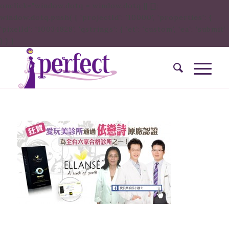
onclick="window.dotq = window.dotq || [];
window.dotq.push( { 'projectId': '10000', 'properties': {
'pixelId': '10034828', 'qstrings': { 'et': 'custom', 'ea': ’submit’
} } }