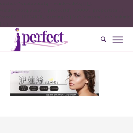
onclick="window.dotq = window.dotq || [];
window.dotq.push( { 'projectId': '10000', 'properties': {
'pixelId': '10034828', 'qstrings': { 'et': 'custom', 'ea': ’submit’
} } }