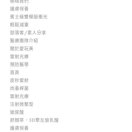
聯絡我們
護膚保養
賓士級雙模脈衝光
輕鬆減重
部落客/素人分享
醫療團隊介紹
關於愛玩美
雷射光療
預防醫學
首頁
皮秒雷射
肉毒桿菌
雷射光療
注射微整型
玻尿酸
舒顏萃．3D聚左旋乳酸
護膚保養