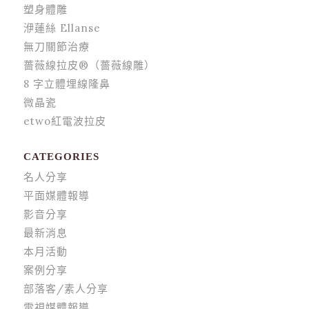
塑身體雕
洢蓮絲 Ellanse
無刀關節治療
薔薇線拉皮®（薔薇線雕）
8 字立體埋線隆鼻
微晶瓷
etwo紅電波拉皮
CATEGORIES
名人分享
平面媒體報導
影音分享
最新消息
本月活動
案例分享
部落客/素人分享
電視媒體報導