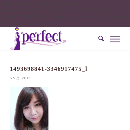
onclick="window.dotq = window.dotq || [];
window.dotq.push( { 'projectId': '10000', 'properties': {
'pixelId': '10034828', 'qstrings': { 'et': 'custom', 'ea': ’submit’
} } }
1493698841-3346917475_l
5 5 月, 2017