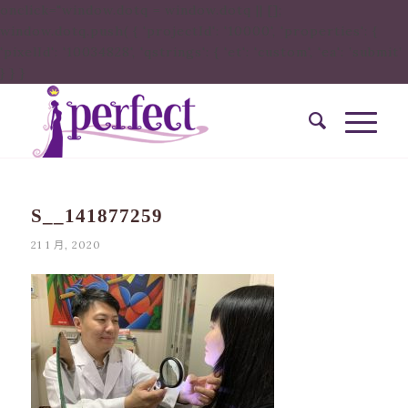
onclick="window.dotq = window.dotq || [];
window.dotq.push( { 'projectId': '10000', 'properties': {
'pixelId': '10034828', 'qstrings': { 'et': 'custom', 'ea': ’submit’
} } }
S__141877259
21 1 月, 2020