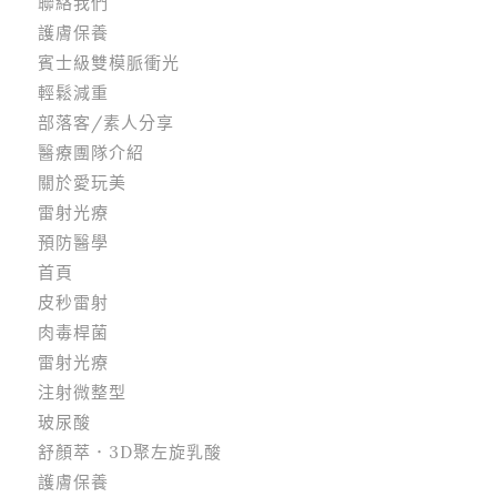
聯絡我們
護膚保養
賓士級雙模脈衝光
輕鬆減重
部落客/素人分享
醫療團隊介紹
關於愛玩美
雷射光療
預防醫學
首頁
皮秒雷射
肉毒桿菌
雷射光療
注射微整型
玻尿酸
舒顏萃．3D聚左旋乳酸
護膚保養