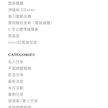
塑身體雕
洢蓮絲 Ellanse
無刀關節治療
薔薇線拉皮®（薔薇線雕）
8 字立體埋線隆鼻
微晶瓷
etwo紅電波拉皮
CATEGORIES
名人分享
平面媒體報導
影音分享
最新消息
本月活動
案例分享
部落客/素人分享
電視媒體報導