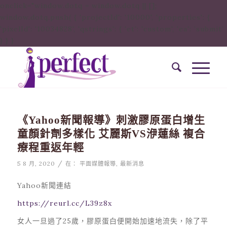
onclick="window.dotq = window.dotq || [];
window.dotq.push( { 'projectId': '10000', 'properties': {
'pixelId': '10034828', 'qstrings': { 'et': 'custom', 'ea': ’submit’
} } }
《Yahoo新聞報導》刺激膠原蛋白增生
童顏針劑多樣化 艾麗斯VS洢蓮絲 複合
療程重返年輕
/
5 8 月, 2020
在：
平面媒體報導
,
最新消息
Yahoo新聞連結
https://reurl.cc/L39z8x
女人一旦過了25歲，膠原蛋白便開始加速地流失，除了平