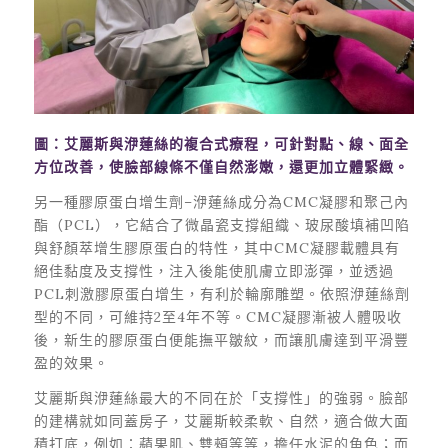
圖：艾麗斯與洢蓮絲的複合式療程，可針對點、線、面全
方位改善，使臉部線條不僅自然澎嫩，還更加立體緊緻。
另一種膠原蛋白增生劑–洢蓮絲成分為CMC凝膠和聚己內
酯（PCL），它結合了微晶瓷支撐組織、玻尿酸填補凹陷
與舒顏萃增生膠原蛋白的特性，其中CMC凝膠載體具有
絕佳黏度及支撐性，注入後能使肌膚立即澎彈，並透過
PCL刺激膠原蛋白增生，有利於輪廓雕塑。依照洢蓮絲劑
型的不同，可維持2至4年不等。CMC凝膠漸被人體吸收
後，新生的膠原蛋白便能撫平皺紋，而讓肌膚達到平滑豐
盈的效果。
艾麗斯與洢蓮絲最大的不同在於「支撐性」的強弱。臉部
的建構就如同蓋房子，艾麗斯較柔軟、自然，適合做大面
積打底，例如：蘋果肌、雙頰等等，擔任水泥的角色；而