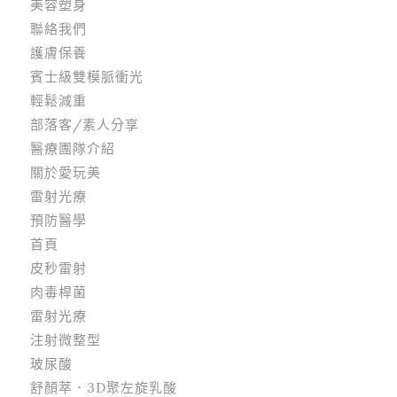
美容塑身
聯絡我們
護膚保養
賓士級雙模脈衝光
輕鬆減重
部落客/素人分享
醫療團隊介紹
關於愛玩美
雷射光療
預防醫學
首頁
皮秒雷射
肉毒桿菌
雷射光療
注射微整型
玻尿酸
舒顏萃．3D聚左旋乳酸