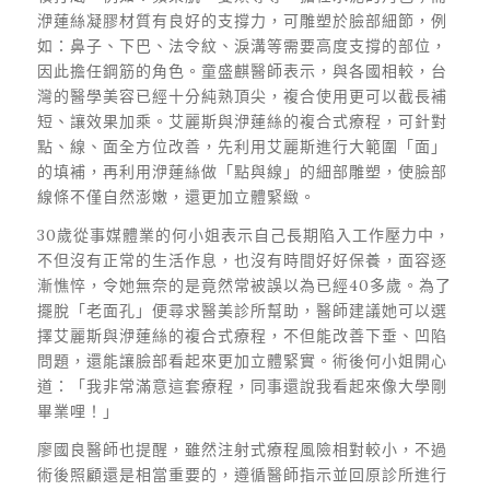
洢蓮絲凝膠材質有良好的支撐力，可雕塑於臉部細節，例
如：鼻子、下巴、法令紋、淚溝等需要高度支撐的部位，
因此擔任鋼筋的角色。童盛麒醫師表示，與各國相較，台
灣的醫學美容已經十分純熟頂尖，複合使用更可以截長補
短、讓效果加乘。艾麗斯與洢蓮絲的複合式療程，可針對
點、線、面全方位改善，先利用艾麗斯進行大範圍「面」
的填補，再利用洢蓮絲做「點與線」的細部雕塑，使臉部
線條不僅自然澎嫩，還更加立體緊緻。
30歲從事媒體業的何小姐表示自己長期陷入工作壓力中，
不但沒有正常的生活作息，也沒有時間好好保養，面容逐
漸憔悴，令她無奈的是竟然常被誤以為已經40多歲。為了
擺脫「老面孔」便尋求醫美診所幫助，醫師建議她可以選
擇艾麗斯與洢蓮絲的複合式療程，不但能改善下垂、凹陷
問題，還能讓臉部看起來更加立體緊實。術後何小姐開心
道：「我非常滿意這套療程，同事還說我看起來像大學剛
畢業哩！」
廖國良醫師也提醒，雖然注射式療程風險相對較小，不過
術後照顧還是相當重要的，遵循醫師指示並回原診所進行