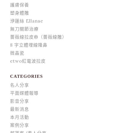
護膚保養
塑身體雕
洢蓮絲 Ellanse
無刀關節治療
薔薇線拉皮®（薔薇線雕）
8 字立體埋線隆鼻
微晶瓷
etwo紅電波拉皮
CATEGORIES
名人分享
平面媒體報導
影音分享
最新消息
本月活動
案例分享