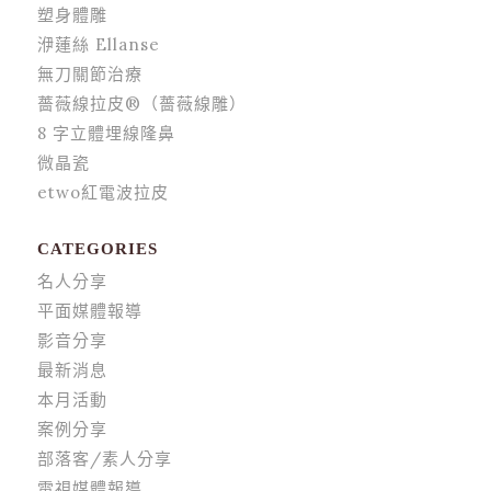
塑身體雕
洢蓮絲 Ellanse
無刀關節治療
薔薇線拉皮®（薔薇線雕）
8 字立體埋線隆鼻
微晶瓷
etwo紅電波拉皮
CATEGORIES
名人分享
平面媒體報導
影音分享
最新消息
本月活動
案例分享
部落客/素人分享
電視媒體報導