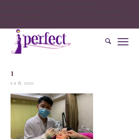
onclick="window.dotq = window.dotq || [];
window.dotq.push( { 'projectId': '10000', 'properties': {
'pixelId': '10034828', 'qstrings': { 'et': 'custom', 'ea': ’submit’
} } }
1
5 8 月, 2020