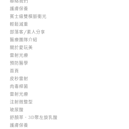
聯絡我們
護膚保養
賓士級雙模脈衝光
輕鬆減重
部落客/素人分享
醫療團隊介紹
關於愛玩美
雷射光療
預防醫學
首頁
皮秒雷射
肉毒桿菌
雷射光療
注射微整型
玻尿酸
舒顏萃．3D聚左旋乳酸
護膚保養