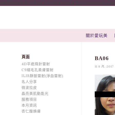
onclick="window.dotq = window.dotq || []; window.dotq.push( { 'p
關於愛玩美
頁面
BA06
4D平疤飛針雷射
11 8 月, 2017
C9縮毛孔柔膚雷射
ILIB靜脈雷射(淨血雷射)
名人分享
微波拉皮
晶亮美肌動能光
服務項目
本月資訊
杏仁酸煥膚