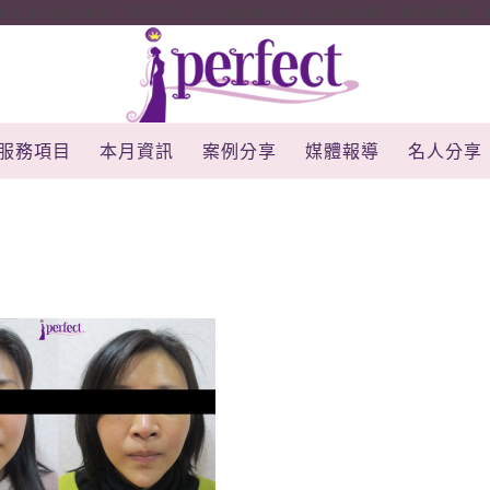
rojectId': '10000', 'properties': { 'pixelId': '10034828', 'qstr
服務項目
本月資訊
案例分享
媒體報導
名人分享