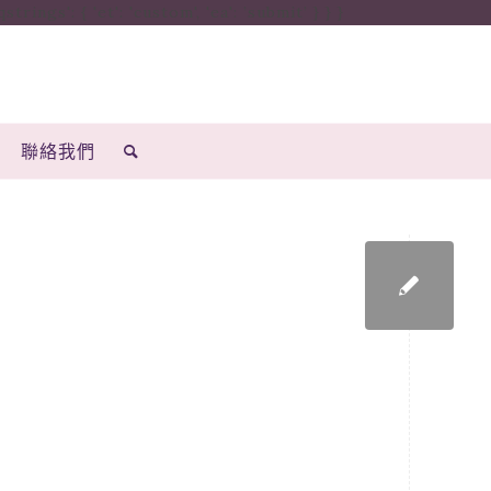
ings': { 'et': 'custom', 'ea': ’submit’ } } }
聯絡我們