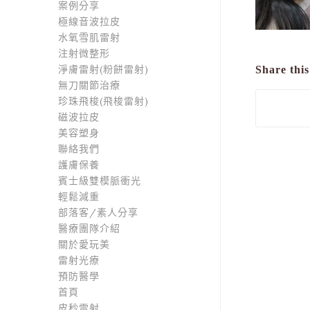
案例分享
極線音波拉皮
水氧雪肌雷射
注射微整形
淨膚雷射(粉餅雷射)
Share this
無刀關節治療
珍珠飛梭(飛梭雷射)
磁波拉皮
美容塑身
聯絡我們
護膚保養
賓士級雙模脈衝光
輕鬆減重
部落客/素人分享
醫療團隊介紹
關於愛玩美
雷射光療
預防醫學
首頁
皮秒雷射