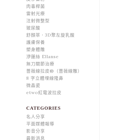
肉毒桿菌
雷射光療
注射微整型
玻尿酸
舒顏萃．3D聚左旋乳酸
護膚保養
塑身體雕
洢蓮絲 Ellanse
無刀關節治療
薔薇線拉皮®（薔薇線雕）
8 字立體埋線隆鼻
微晶瓷
etwo紅電波拉皮
CATEGORIES
名人分享
平面媒體報導
影音分享
最新消息