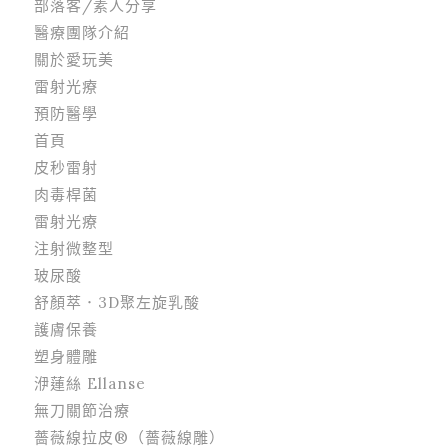
部落客/素人分享
醫療團隊介紹
關於愛玩美
雷射光療
預防醫學
首頁
皮秒雷射
肉毒桿菌
雷射光療
注射微整型
玻尿酸
舒顏萃．3D聚左旋乳酸
護膚保養
塑身體雕
洢蓮絲 Ellanse
無刀關節治療
薔薇線拉皮®（薔薇線雕）