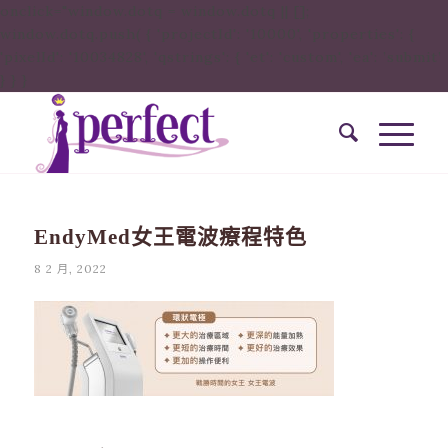
onclick="window.dotq = window.dotq || [];
window.dotq.push( { 'projectId': '10000', 'properties': {
'pixelId': '10034828', 'qstrings': { 'et': 'custom', 'ea': ’submit’
} } }
EndyMed女王電波療程特色
8 2 月, 2022