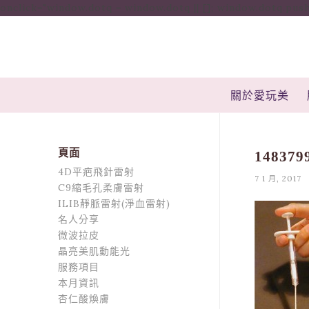
onclick="window.dotq = window.dotq || []; window.dotq.push( { 'p
關於愛玩美
頁面
148379
4D平疤飛針雷射
7 1 月, 2017
C9縮毛孔柔膚雷射
ILIB靜脈雷射(淨血雷射)
名人分享
微波拉皮
晶亮美肌動能光
服務項目
本月資訊
杏仁酸煥膚