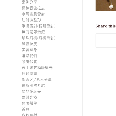
案例分享
極線音波拉皮
水氧雪肌雷射
注射微整形
淨膚雷射(粉餅雷射)
Share this
無刀關節治療
珍珠飛梭(飛梭雷射)
磁波拉皮
美容塑身
聯絡我們
護膚保養
賓士級雙模脈衝光
輕鬆減重
部落客/素人分享
醫療團隊介紹
關於愛玩美
雷射光療
預防醫學
首頁
皮秒雷射