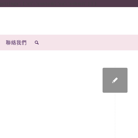
ings': { 'et': 'custom', 'ea': ’submit’ } } }
聯絡我們