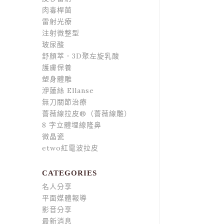
肉毒桿菌
雷射光療
注射微整型
玻尿酸
舒顏萃．3D聚左旋乳酸
護膚保養
塑身體雕
洢蓮絲 Ellanse
無刀關節治療
薔薇線拉皮®（薔薇線雕）
8 字立體埋線隆鼻
微晶瓷
etwo紅電波拉皮
CATEGORIES
名人分享
平面媒體報導
影音分享
最新消息