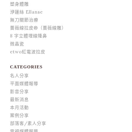
塑身體雕
洢蓮絲 Ellanse
無刀關節治療
薔薇線拉皮®（薔薇線雕）
8 字立體埋線隆鼻
微晶瓷
etwo紅電波拉皮
CATEGORIES
名人分享
平面媒體報導
影音分享
最新消息
本月活動
案例分享
部落客/素人分享
電視媒體報導