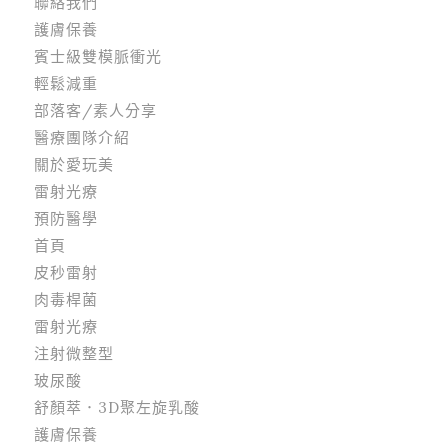
聯絡我們
護膚保養
賓士級雙模脈衝光
輕鬆減重
部落客/素人分享
醫療團隊介紹
關於愛玩美
雷射光療
預防醫學
首頁
皮秒雷射
肉毒桿菌
雷射光療
注射微整型
玻尿酸
舒顏萃．3D聚左旋乳酸
護膚保養