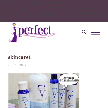
onclick="window.dotq = window.dotq || [];
window.dotq.push( { 'projectId': '10000', 'properties': {
'pixelId': '10034828', 'qstrings': { 'et': 'custom', 'ea': ’submit’
} } }
skincare1
10 1 月, 2017