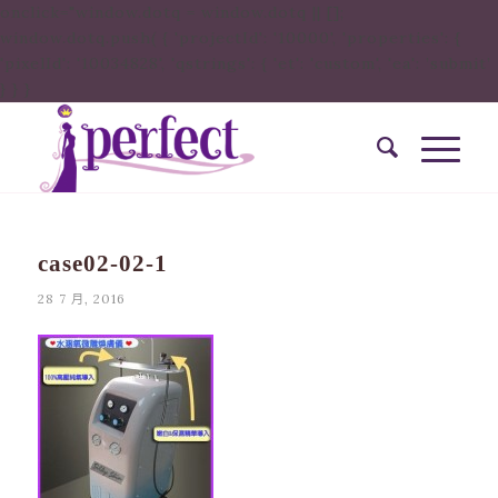
onclick="window.dotq = window.dotq || [];
window.dotq.push( { 'projectId': '10000', 'properties': {
'pixelId': '10034828', 'qstrings': { 'et': 'custom', 'ea': ’submit’
} } }
case02-02-1
28 7 月, 2016