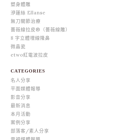
塑身體雕
洢蓮絲 Ellanse
無刀關節治療
薔薇線拉皮®（薔薇線雕）
8 字立體埋線隆鼻
微晶瓷
etwo紅電波拉皮
CATEGORIES
名人分享
平面媒體報導
影音分享
最新消息
本月活動
案例分享
部落客/素人分享
電視媒體報導