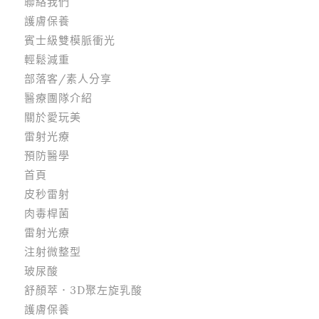
聯絡我們
護膚保養
賓士級雙模脈衝光
輕鬆減重
部落客/素人分享
醫療團隊介紹
關於愛玩美
雷射光療
預防醫學
首頁
皮秒雷射
肉毒桿菌
雷射光療
注射微整型
玻尿酸
舒顏萃．3D聚左旋乳酸
護膚保養