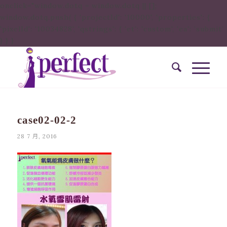
onclick="window.dotq = window.dotq || [];
window.dotq.push( { 'projectId': '10000', 'properties': {
'pixelId': '10034828', 'qstrings': { 'et': 'custom', 'ea': ’submit’
} } }
case02-02-2
28 7 月, 2016