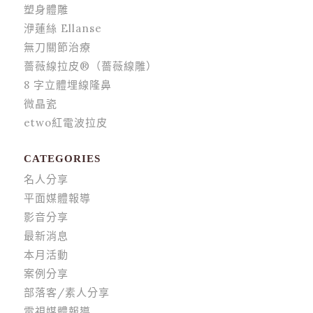
塑身體雕
洢蓮絲 Ellanse
無刀關節治療
薔薇線拉皮®（薔薇線雕）
8 字立體埋線隆鼻
微晶瓷
etwo紅電波拉皮
CATEGORIES
名人分享
平面媒體報導
影音分享
最新消息
本月活動
案例分享
部落客/素人分享
電視媒體報導