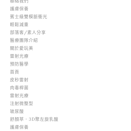
聯絡我們
護膚保養
賓士級雙模脈衝光
輕鬆減重
部落客/素人分享
醫療團隊介紹
關於愛玩美
雷射光療
預防醫學
首頁
皮秒雷射
肉毒桿菌
雷射光療
注射微整型
玻尿酸
舒顏萃．3D聚左旋乳酸
護膚保養