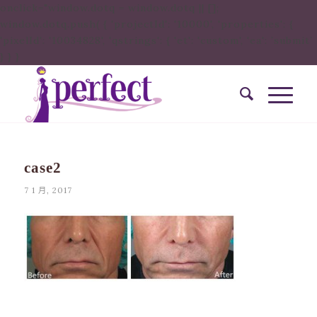
onclick="window.dotq = window.dotq || [];
window.dotq.push( { 'projectId': '10000', 'properties': {
'pixelId': '10034828', 'qstrings': { 'et': 'custom', 'ea': ’submit’
} } }
case2
7 1 月, 2017