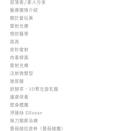
部落客/素人分享
醫療團隊介紹
關於愛玩美
雷射光療
預防醫學
首頁
皮秒雷射
肉毒桿菌
雷射光療
注射微整型
玻尿酸
舒顏萃．3D聚左旋乳酸
護膚保養
塑身體雕
洢蓮絲 Ellanse
無刀關節治療
薔薇線拉皮®（薔薇線雕）