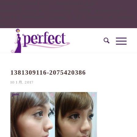
onclick="window.dotq = window.dotq || [];
window.dotq.push( { 'projectId': '10000', 'properties': {
'pixelId': '10034828', 'qstrings': { 'et': 'custom', 'ea': ’submit’
} } }
1381309116-2075420386
10 1 月, 2017