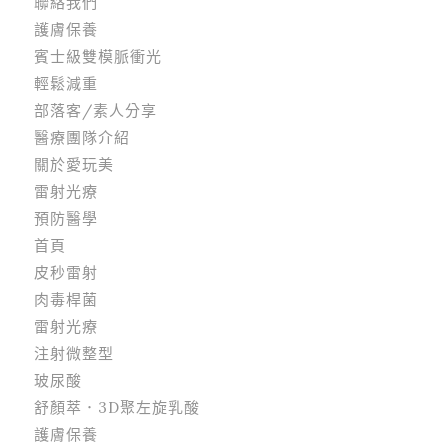
聯絡我們
護膚保養
賓士級雙模脈衝光
輕鬆減重
部落客/素人分享
醫療團隊介紹
關於愛玩美
雷射光療
預防醫學
首頁
皮秒雷射
肉毒桿菌
雷射光療
注射微整型
玻尿酸
舒顏萃．3D聚左旋乳酸
護膚保養