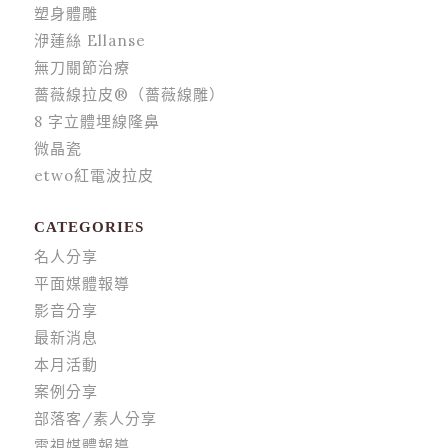
塑身體雕
洢蓮絲 Ellanse
無刀關節治療
薔薇線拉皮®（薔薇線雕）
8 字立體埋線隆鼻
微晶瓷
etwo紅電波拉皮
CATEGORIES
名人分享
平面媒體報導
影音分享
最新消息
本月活動
案例分享
部落客/素人分享
電視媒體報導