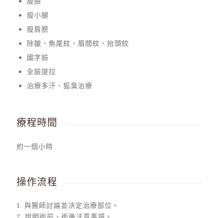
瘦臉
瘦小腿
瘦肩膀
除皺、魚尾紋、眉間紋、抬頭紋
國字臉
全臉提拉
治療多汗、狐臭治療
療程時間
約一個小時
操作流程
1. 與醫師討論並決定治療部位。
2. 說明術前、術後注意事項。