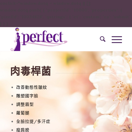
onclick="window.dotq = window.dotq || [];
window.dotq.push( { 'projectId': '10000', 'properties': {
'pixelId': '10034828', 'qstrings': { 'et': 'custom', 'ea': ’submit’
} } }
肉毒桿菌
改善動態性皺紋
雕塑國字臉
調整眉型
蘿蔔腿
全臉拉提/多汗症
瘦肩膀