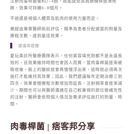
注射肉毒桿菌後約2~4週，就能感受其肩膀線條逐漸修
飾，效果可持續6~8個月。
不過還是視個人體質及肌肉的使用力量而定。
需經由專業醫師術前評估，精準為患者分配適當的劑量及
療程次數，達到最佳效果。
建議與提醒
愛玩美診所醫療團隊表示，任何美容填充劑都不是永遠長
效的，且效果維持時間也會因人而異，當肉毒桿菌逐漸被
吸收後，臉上的皺紋就會再慢慢浮出來，這時就必須再次
施打才能維持其效果；因此，我們建議每年定期治療三到
四次，效果會隨療程次數增加而延長，注射頻率會逐漸減
少。期間也可以與醫師溝通在自己較重視的部位做補充性
的注射，醫師會依照個人情況及需求評估施打的劑量、時
間。
肉毒桿菌 | 痞客邦分享