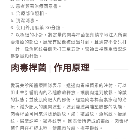
3. 患者簽署治療同意書。
4. 治療部位照相。
5. 清潔消毒。
6. 使用外用麻藥 30分鐘。
7. 以極細的小針，將定量的肉毒桿菌製劑精準地注入所需
要治療的部位，感覺有點像被蚊蟲叮到，且通常不會只打
一針，像魚尾紋每側需打三至五針，醫師會視嚴重情況調
整劑量和針數。
肉毒桿菌 | 作用原理
愛玩美診所醫療團隊表示，透過肉毒桿菌素的注射，可以
阻止會引響肌肉的乙醯膽鹼釋放，讓肌肉達到放鬆、除皺
的狀態；並使肌肉肥大的部份，經過肉毒桿菌素療程的治
療，減少肥大的肌肉運動，達到瘦臉與雕塑臉部的功能。
肉毒桿菌可用來消除動態紋，如：皺眉紋、魚尾紋、抬頭
紋、眉型調整、皺鼻紋等。 因表情所造成的皺紋，肉毒桿
菌作用在神經末稍，使肌肉放鬆、撫平皺紋。