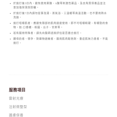
於施打後3日內，避免使用果酸、A酸等刺激性藥品、及去角質保養品並注
意加強保濕與防曬。
於施打後7日內請勿從事泡湯、蒸氣浴、三溫暖等高溫活動，也不要用熱水
洗臉。
施打咀嚼肌者，應避免顎部的肌肉過度使用，即不可咀嚼較硬、有嚼勁的食
物，如:口香糖、粉圓、瓜子、甘蔗等。
若有服用特殊者，請先向醫師諮詢評估是否適合施打。
餵母奶者、懷孕、對藥物過敏者、服用肌肉鬆弛劑、重症肌無力患者，不能
施打。
服務項目
雷射光療
注射微整型
護膚保養