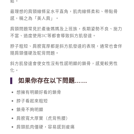
鬆。
最理想的肩頸線條呈水平直角，肌肉線條柔和、帶點骨
感，稱之為「美人肩」。
肩頸問題常見於產後媽媽及上班族，長期姿勢不良、施力
不當、過度使用3C等都會導致斜方肌發達。
脖子粗短、肩膀寬厚都是斜方肌發達的表現，通常也會伴
隨肩頸僵硬及駝背問題。
斜方肌發達會使女性沒有性感明顯的鎖骨，感覺較男性
化。
如果你存在以下問題……
想擁有明顯好看的鎖骨
脖子看起來粗短
鎖骨不夠明顯
肩膀寬大厚實（虎背熊腰）
肩頸肌肉僵硬，容易感到痠痛