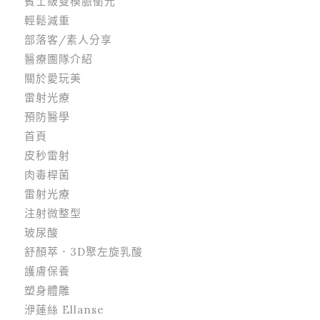
賓士級雙模脈衝光
輕鬆減重
部落客/素人分享
醫療團隊介紹
關於愛玩美
雷射光療
預防醫學
首頁
皮秒雷射
肉毒桿菌
雷射光療
注射微整型
玻尿酸
舒顏萃．3D聚左旋乳酸
護膚保養
塑身體雕
洢蓮絲 Ellanse