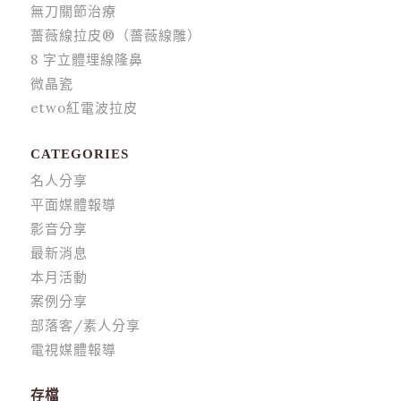
無刀關節治療
薔薇線拉皮®（薔薇線雕）
8 字立體埋線隆鼻
微晶瓷
etwo紅電波拉皮
CATEGORIES
名人分享
平面媒體報導
影音分享
最新消息
本月活動
案例分享
部落客/素人分享
電視媒體報導
存檔