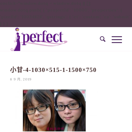
onclick="window.dotq = window.dotq || [];
window.dotq.push( { 'projectId': '10000', 'properties': {
'pixelId': '10034828', 'qstrings': { 'et': 'custom', 'ea': ’submit’
} } }
小甘-4-1030×515-1-1500×750
6 9 月, 2019