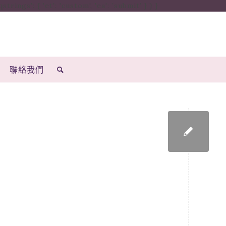
ings': { 'et': 'custom', 'ea': ’submit’ } } }
聯絡我們