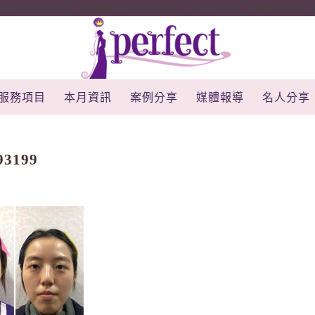
rojectId': '10000', 'properties': { 'pixelId': '10034828', 'qstr
服務項目
本月資訊
案例分享
媒體報導
名人分享
93199
2