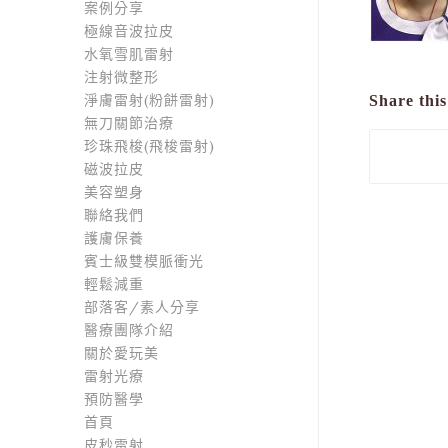
案例分享
極線音波拉皮
水氧雪肌雷射
注射微整形
淨膚雷射(粉餅雷射)
Share this
無刀關節治療
珍珠飛梭(飛梭雷射)
磁波拉皮
美容塑身
聯絡我們
護膚保養
賓士級雙模脈衝光
輕鬆減重
部落客/素人分享
醫療團隊介紹
關於愛玩美
雷射光療
預防醫學
首頁
皮秒雷射