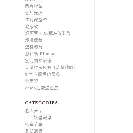
肉毒桿菌
雷射光療
注射微整型
玻尿酸
舒顏萃．3D聚左旋乳酸
護膚保養
塑身體雕
洢蓮絲 Ellanse
無刀關節治療
薔薇線拉皮®（薔薇線雕）
8 字立體埋線隆鼻
微晶瓷
etwo紅電波拉皮
CATEGORIES
名人分享
平面媒體報導
影音分享
最新消息