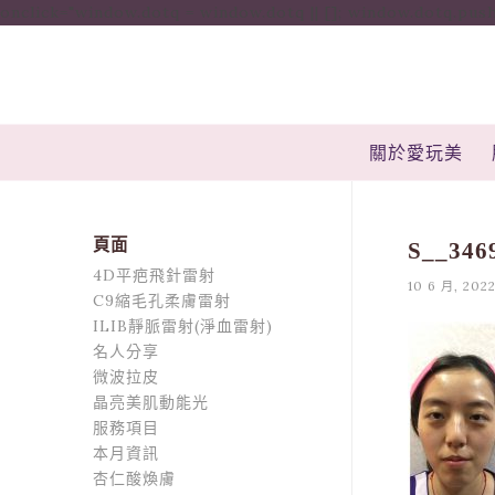
onclick="window.dotq = window.dotq || []; window.dotq.push( { 'p
關於愛玩美
頁面
S__346
4D平疤飛針雷射
10 6 月, 202
C9縮毛孔柔膚雷射
ILIB靜脈雷射(淨血雷射)
名人分享
微波拉皮
晶亮美肌動能光
服務項目
本月資訊
杏仁酸煥膚