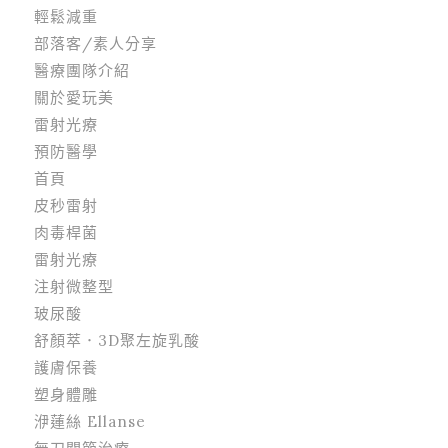
輕鬆減重
部落客/素人分享
醫療團隊介紹
關於愛玩美
雷射光療
預防醫學
首頁
皮秒雷射
肉毒桿菌
雷射光療
注射微整型
玻尿酸
舒顏萃．3D聚左旋乳酸
護膚保養
塑身體雕
洢蓮絲 Ellanse