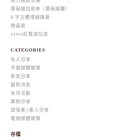
無刀關節治療
薔薇線拉皮®（薔薇線雕）
8 字立體埋線隆鼻
微晶瓷
etwo紅電波拉皮
CATEGORIES
名人分享
平面媒體報導
影音分享
最新消息
本月活動
案例分享
部落客/素人分享
電視媒體報導
存檔