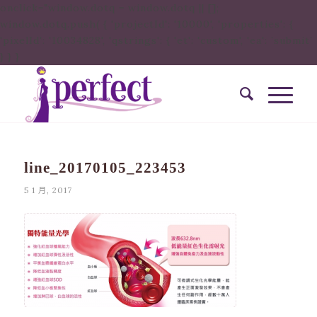
onclick="window.dotq = window.dotq || [];
window.dotq.push( { 'projectId': '10000', 'properties': {
'pixelId': '10034828', 'qstrings': { 'et': 'custom', 'ea': ’submit’
} } }
line_20170105_223453
5 1 月, 2017