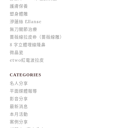
護膚保養
塑身體雕
洢蓮絲 Ellanse
無刀關節治療
薔薇線拉皮®（薔薇線雕）
8 字立體埋線隆鼻
微晶瓷
etwo紅電波拉皮
CATEGORIES
名人分享
平面媒體報導
影音分享
最新消息
本月活動
案例分享