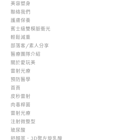
美容塑身
聯絡我們
護膚保養
賓士級雙模脈衝光
輕鬆減重
部落客/素人分享
醫療團隊介紹
關於愛玩美
雷射光療
預防醫學
首頁
皮秒雷射
肉毒桿菌
雷射光療
注射微整型
玻尿酸
舒顏萃．3D聚左旋乳酸