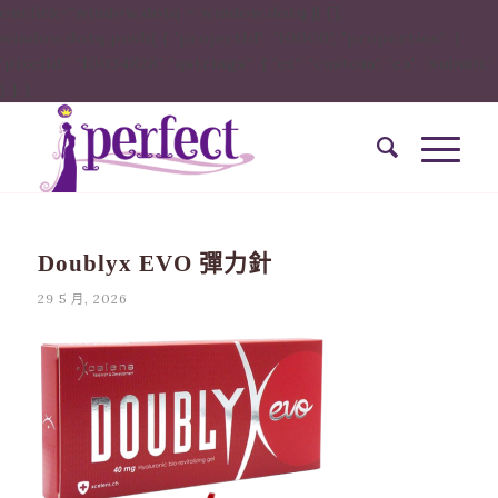
onclick="window.dotq = window.dotq || [];
window.dotq.push( { 'projectId': '10000', 'properties': {
'pixelId': '10034828', 'qstrings': { 'et': 'custom', 'ea': ’submit’
} } }
Doublyx EVO 彈力針
29 5 月, 2026