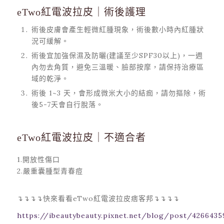
eTwo紅電波拉皮｜術後護理
術後皮膚會產生輕微紅腫現象，術後數小時內紅腫狀
況可緩解。
術後宜加強保濕及防曬(建議至少SPF30以上)，一週
內勿去角質，避免三溫暖、臉部按摩，請保持治療區
域的乾淨。
術後 1~3 天，會形成微米大小的結痂，請勿摳除，術
後5-7天會自行脫落。
eTwo紅電波拉皮｜不適合者
1.開放性傷口
2.嚴重囊腫型青春痘
↴↴↴↴快來看看eTwo紅電波拉皮痞客邦↴↴↴↴
https://ibeautybeauty.pixnet.net/blog/post/4266435