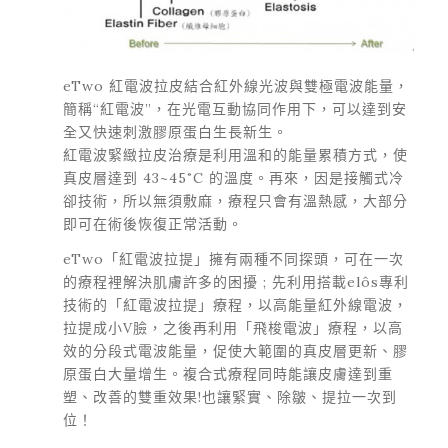
eTwo 紅電波拉皮結合紅外線光波與雙極電波能量，
簡稱“紅電波”，在光電互動協同作用下，可以達到安
全又快速刺激膠原蛋白生長新生。
紅電波緊緻拉皮治療是利用溫和的能量累積方式，使
真皮層達到 43~45˚C 的溫度。再來，因是接觸式冷
卻技術，所以無須敷麻，療程只會有溫熱感，大部分
即可在術後恢復正常活動。
eTwo「紅電波拉提」擁有兩種不同探頭，可在一次
的療程裡解決肌膚許多的困擾 ; 先利用搭載elôs專利
技術的「紅電波拉提」療程，以高能量紅外線電波，
拉提成小V臉，之後再利用「飛梭電波」療程，以高
效的分段式電波能量，促使大範圍的真皮層更新、膠
原蛋白大量增生。複合式療程同時能讓皮膚達到重
塑、改善的雙重效果!也讓緊實、除皺、提拉一次到
位！