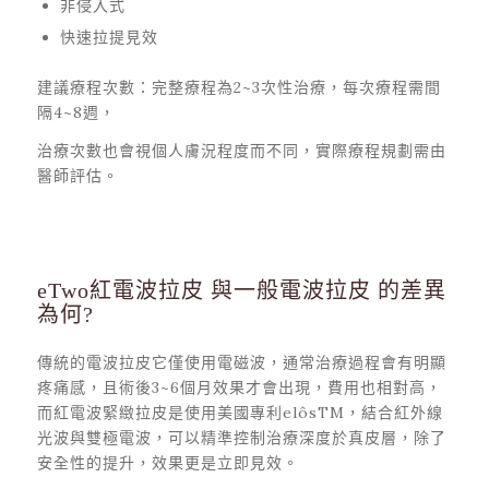
非侵入式
快速拉提見效
建議療程次數：完整療程為2~3次性治療，每次療程需間
隔4~8週，
治療次數也會視個人膚況程度而不同，實際療程規劃需由
醫師評估。
eTwo紅電波拉皮 與一般電波拉皮 的差異
為何?
傳統的電波拉皮它僅使用電磁波，通常治療過程會有明顯
疼痛感，且術後3~6個月效果才會出現，費用也相對高，
而紅電波緊緻拉皮是使用美國專利elôsTM，結合紅外線
光波與雙極電波，可以精準控制治療深度於真皮層，除了
安全性的提升，效果更是立即見效。