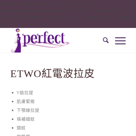
onclick="window.dotq = window.dotq || [];
window.dotq.push( { 'projectId': '10000', 'properties': {
'pixelId': '10034828', 'qstrings': { 'et': 'custom', 'ea': ’submit’
} } }
ETWO紅電波拉皮
V臉拉提
肌膚緊緻
下顎線拉提
填補細紋
頸紋