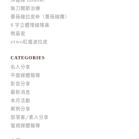
無刀關節治療
薔薇線拉皮®（薔薇線雕）
8 字立體埋線隆鼻
微晶瓷
etwo紅電波拉皮
CATEGORIES
名人分享
平面媒體報導
影音分享
最新消息
本月活動
案例分享
部落客/素人分享
電視媒體報導