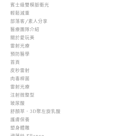
賓士級雙模脈衝光
輕鬆減重
部落客/素人分享
醫療團隊介紹
關於愛玩美
雷射光療
預防醫學
首頁
皮秒雷射
肉毒桿菌
雷射光療
注射微整型
玻尿酸
舒顏萃．3D聚左旋乳酸
護膚保養
塑身體雕
洢蓮絲 Ellanse