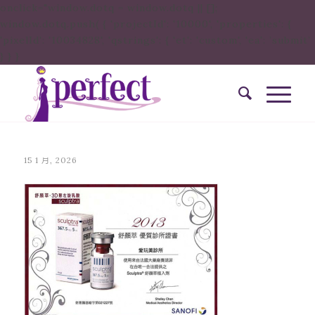
onclick="window.dotq = window.dotq || [];
window.dotq.push( { 'projectId': '10000', 'properties': {
'pixelId': '10034828', 'qstrings': { 'et': 'custom', 'ea': ’submit’
} } }
15 1 月, 2026