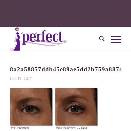
onclick="window.dotq = window.dotq || [];
window.dotq.push( { 'projectId': '10000', 'properties': {
'pixelId': '10034828', 'qstrings': { 'et': 'custom', 'ea': ’submit’
} } }
8a2a58857ddb45e89ae5dd2b759a887c
10 1 月, 2017