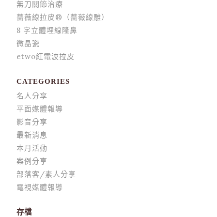
無刀關節治療
薔薇線拉皮®（薔薇線雕）
8 字立體埋線隆鼻
微晶瓷
etwo紅電波拉皮
CATEGORIES
名人分享
平面媒體報導
影音分享
最新消息
本月活動
案例分享
部落客/素人分享
電視媒體報導
存檔